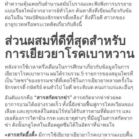
ทำความคุ้นเคยกับตำนานสมัยโบราณและฟังฟังการบรรยาย
แบบเรียลไทม์จากอาจารย์ทั่วโลก ค้นหาสิ่งที่เขียนเกี่ยวกับข้อ
ต่อในจีน “สมบัติของจักรพรรดิ์เหลือง” สิ่งที่โยคี สาวกของ
อายุรเวทหรือพระเวทคิดเกี่ยวกับสิ่งนี้
ส่วนผสมที่ดีที่สุดสำหรับ
การเยียวยาโรคเบาหวาน
หลังจากใช้เวลาครึ่งเดือนในการศึกษาเกี่ยวกับข้อมูลในการ
เยียวยาโรคเบาหวาน ผมได้รวบรวม 5 รายการของสมุนไพรที่
เป็น “เพชร”ของธรรมชาติที่เคยใช้ในการเยียวยาหลายครั้งใน
จักรพรรดิ์ กษัตริย์ คนทั่วไป โยคี พระทิเบต คนเก่าแก่และอื่นๆ
อันดับแรกคือ
“สารสกัดจากข่า”
สารสกัดจากข่าช่วยลด
อาการบวมได้อย่างรวดเร็ว ทั้งนี้ยังช่วยฟื้นฟูการไหลเวียนของ
เลือด และทุกเซลล์ในต่อมไร้ท่อได้รับสารตามที่ต้องการ และ
เธอต้องการวิตามิน กรด และธาตุต่างๆ ที่มีอยู่ในสารสกัดจาก
ข่า ดังนั้นกลูโคสในเลือดดูดซึมได้ในอัตราที่น่าพอใจ
«สารสกัดอึ้งคี้»
มีการใช้เยียวยาเยียวยาโรคเบาหวานแบบพื้น