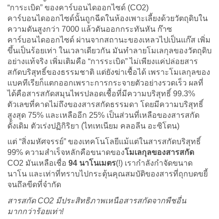
“การะเบิด” ของคาร์บอนไดออกไซด์ (CO2)
คาร์บอนไดออกไซด์นั้นถูกฉีดในห้องเพาะเลี้ยงด้วยวัตถุดิบใน
ความดันสูงกว่า 7000 แล้วดันออกกระทันหัน ก๊าซ
คาร์บอนไดออกไซด์ ผ่านจากสถานะของเหลวไปเป็นแก๊ส เพิ่ม
ขึ้นเป็นร้อยเท่า ในเวลาเดียวกัน มันทำลายโมเลกุลของวัตถุดิบ
อย่างแท้จริง เพิ่มเติมคือ “การระเบิด” ไม่เพียงแค่ปล่อยสาร
สกัดบริสุทธิ์ของธรรมชาติ แต่ยังฆ่าเชื้อได้ เพราะโมเลกุลของ
แบคทีเรียก็แตกออกเพราะการกระจายตัวอย่างรวดเร็ว ผลที่
ได้คือสารสกัดสมุนไพรปลอดเชื้อที่มีความบริสุทธิ์ 99.3%
ตัวเลขที่คาดไม่ถึงของสารสกัดธรรมดา โดยมีความบริสุทธิ์
สูงสุด 75% และเหลืออีก 25% เป็นส่วนที่เหลือของสารสกัด
ดั้งเดิม ตัวเร่งปฏิกิริยา (ไทเทเนียม คลอลีน อะซิโตน)
แต่ “สิ่งมหัศจรรย์” ของเทคโนโลยีแม้แต่ในสารสกัดบริสุทธิ์
99% ความสำเร็จหลักคือขนาดของ
โมเลกุลของสารสกัด
CO2 มันเหลือเชื่อ
94 นาโนเมตร
(!) เรากำลังกำจัดขนาด
นาโน และเท่าที่ทราบไปกระตุ้นคุณสมบัติของสารที่ถุกบดขยี้
จนถึลขีดที่จำกัด
สารสกัด CO2 มีประสิทธิภาพเหนือสารสกัดจากพืชอื่น
มากกว่าร้อยเท่า!