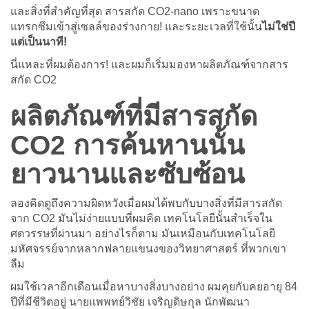
และสิ่งที่สำคัญที่สุด สารสกัด CO2-nano เพราะขนาด
แทรกซึมเข้าสู่เซลล์ของร่างกาย! และระยะเวลที่ใช้นั้น
ไม่ใช่ปี
แต่เป็นนาที!
นี่แหละที่ผมต้องการ! และผมก็เริ่มมองหาผลิตภัณฑ์จากสาร
สกัด CO2
ผลิตภัณฑ์ที่มีสารสกัด
CO2 การค้นหานนั้น
ยาวนานและซับซ้อน
ลองคิดดูถึงความผิดหวังเมื่อผมได้พบกับบางสิ่งที่มีสารสกัด
จาก CO2 มันไม่ง่ายแบบที่ผมคิด เทคโนโลยีนั้นสำเร็จใน
ศตวรรษที่ผ่านมา อย่างไรก็ตาม มันเหมือนกับเทคโนโลยี
มหัศจรรย์จากหลากฟลายแขนงของวิทยาศาสตร์ ที่พวกเขา
ลืม
ผมใช้เวลาอีกเดือนเมื่อหาบางสิ่งบางอย่าง ผมคุยกับคยอายุ 84
ปีที่มีชีวิตอยู่ นายแพพทย์วิชัย เจริญดิษกุล นักพัฒนา