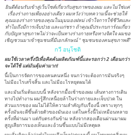
ยินดีต้อนรับเข้าสู่เว็บไซต์เกี่ยวกับสุขภาพของผม และไม่ใช่แค่
เรื่องร่างกายเพียงอย่างเดียว ผมหวังว่าบทความนี้จะช่วยให้
คุณมองร่างกายของคุณในมุมมองฝหม่ เข้าใจการใช้ชีวิตและ
ทำไมถึงมีการเจ็บป่วย และแก่ชรา ถ้าคุณมีประกบการ์ณเกี่ยว
กับปัญหาสุขภาพไม่ว่าจะเป็นทางร่างกายหรือทางจิตใจ ผมขอ
เชิญชวนมาเข้าชุมชนที่มีเอกลักษณ์ “ ชุมชนของคนสุขภาพดี”
กวี อนุโชติ
ผมใช้เวลาครึ่งปีเพื่อคิดค้นผลิตภัณฑ์นี้และรอกว่า 2 เดือนกว่า
จะได้ใช้ แต่มันคุ้มค่ามาก!
นี้เป็นการจัดการของคนคนหนึ่ง จนกว่าจะต้องการมันจริงๆ
ไม่มีอะไรเสร็จสิ้น และไม่มีอะไรหยุดผมได้
และมันเริ่มต้นแบบนี้ หลังจากมื้อเช้าของผม เส้นทางการเดิน
ทางไปทำงาน ผมรู้สึกเหนื่อยล้าในร่างกายและเจ็บปวด ใน
ส่วนแรกของ ผมไม่ได้ให้ความสำคัญกับเรื่องนี้ เพราะทุกๆ
ครั้งมันจะดีขึ้นด้วยตัวของมันเอง แต่ในครั้งนี้ไม่เหมือนหลาย
ครั้งที่ผ่านมา แต่กับตรงกันข้าม หลังจากสองเดือนผ่านมาผม
สูญเสียการมองเห็นและอ้วนขึ้นแบบไม่มีเหตุผล
ผมเริ่มคิดแล้วว่าทำไมผมถึงเจ็บปวดแบบนี้ ผมโทษทุกๆสิ่งบน