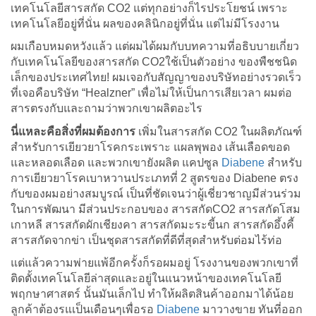
เทคโนโลยีสารสกัด CO2 แต่ทุกอย่างก็ไรประโยชน์ เพราะ
เทคโนโลยีอยู่ที่นั่น ผลของคลินิกอยู่ที่นั่น แต่ไม่มีโรงงาน
ผมเกือบหมดหวังแล้ว แต่ผมได้ผมกับบทความที่อธิบบายเกี่ยว
กับเทคโนโลยีของสารสกัด CO2ใช้เป็นตัวอย่าง ของพืชชนิด
เล็กของประเทศไทย! ผมเจอกับสัญญาของบริษัทอย่างรวดเร็ว
ที่เจอคือบริษัท “Healzner” เพื่อไม่ให้เป็นการเสียเวลา ผมต่อ
สารตรงกับและถามว่าพวกเขาผลิตอะไร
นี่แหละคือสิ่งที่ผมต้องการ
เพิ่มในสารสกัด CO2 ในผลิตภัณฑ์
สำหรับการเยียวยาโรคกระเพราะ แผลพุพอง เส้นเลือดขอด
และหลอดเลือด และพวกเขายังผลิต แคปซูล
Diabene
สำหรับ
การเยียวยาโรคเบาหวานประเภทที่ 2 สูตรของ Diabene ตรง
กับของผมอย่างสมบูรณ์ เป็นที่ชัดเจนว่าผู้เชี่ยวชาญมีส่วนร่วม
ในการพัฒนา มีส่วนประกอบของ สารสกัดCO2 สารสกัดโสม
เกาหลี สารสกัดผักเชียงคา สารสกัดมะระขี้นก สารสกัดอึ้งคี้
สารสกัดจากข่า เป็นชุดสารสกัดที่ดีที่สุดสำหรับต่อมไร้ท่อ
แต่แล้วความพ่ายแพ้อีกครั้งก็รอผมอยู่ โรงงานของพวกเขาที่
ติดตั้งเทคโนโลยีล่าสุดและอยู่ในแนวหน้าของเทคโนโลยี
พฤกษาศาสตร์ นั้นมันเล็กไป ทำให้ผลิตสินค้าออกมาได้น้อย
ลูกค้าต้องรแเป็นเดือนๆเพื่อรอ
Diabene
มาวางขาย ทันที่ออก