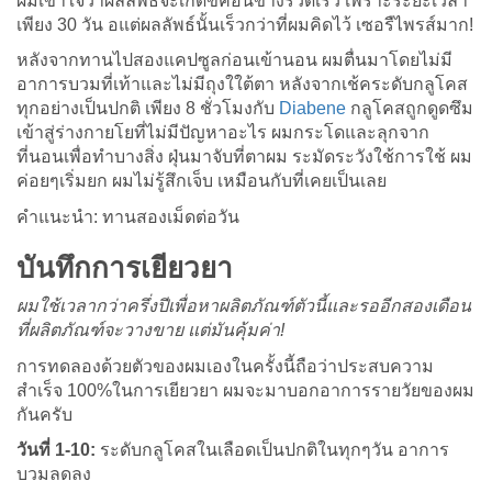
ผมเข้าใจว่าผลลัพธ์จะเกิดขึ้ค่อนข้างรวดเร็ว เพราะระยะเวลา
เพียง 30 วัน อแต่ผลลัพธ์นั้นเร็วกว่าที่ผมคิดไว้ เซอรืไพรส์มาก!
หลังจากทานไปสองแคปซูลก่อนเข้านอน ผมตื่นมาโดยไม่มี
อาการบวมที่เท้าและไม่มีถุงใใต้ตา หลังจากเช้คระดับกลูโคส
ทุกอย่างเป็นปกติ เพียง 8 ชั่วโมงกับ
Diabene
กลูโคสถูกดูดซึม
เข้าสู่ร่างกายโยที่ไม่มีปัญหาอะไร ผมกระโดและลุกจาก
ที่นอนเพื่อทำบางสิ่ง ฝุ่นมาจับที่ตาผม ระมัดระวังใช้การใช้ ผม
ค่อยๆเริ่มยก ผมไม่รู้สึกเจ็บ เหมือนกับที่เคยเป็นเลย
คำแนะนำ: ทานสองเม็ดต่อวัน
บันทึกการเยียวยา
ผมใช้เวลากว่าครึ่งปีเพื่อหาผลิตภัณฑ์ตัวนี้และรออีกสองเดือน
ที่ผลิตภัณฑ์จะวางขาย แต่มันคุ้มค่า!
การทดลองด้วยตัวของผมเองในครั้งนี้ถือว่าประสบความ
สำเร็จ 100%ในการเยียวยา ผมจะมาบอกอาการรายวัยของผม
กันครับ
วันที่ 1-10:
ระดับกลูโคสในเลือดเป็นปกติในทุกๆวัน อาการ
บวมลดลง