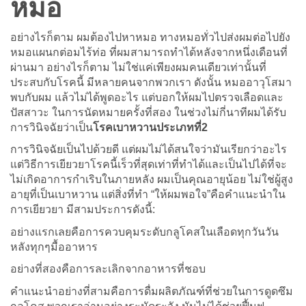
หมอ
อย่างไรก็ตาม ผมต้องไปหาหมอ ทางหมอทั่วไปส่งผมต่อไปยัง
หมอแผนกต่อมไร้ท่อ ที่ผมสามารถทำได้หลังจากหนึ่งเดือนที่
ผ่านมา อย่างไรก็ตาม ไม่ใช่แค่เพียงผมคนเดียวเท่านั้นที่
ประสบกับโรคนี้ มีหลายคนจากพวกเรา ดังนั้น หมออาวุโสมา
พบกับผม แล้วไม่ได้พูดอะไร แต่บอกให้ผมไปตรวจเลือดและ
ปัสสาวะ ในการนัดหมายครั้งที่สอง ในช่วงไม่กี่นาทีผมได้รับ
การวินิจฉัยว่าเป็น
โรคเบาหวานประเภทที่2
การวินิจฉัยเป็นไปด้วยดี แต่ผมไม่ได้สนใจว่ามันเรียกว่าอะไร
แต่วิธีการเยียวยาโรคนี้เร็วที่สุดเท่าที่ทำได้และเป็นไปได้ที่จะ
ไม่เกิดอาการกำเริบในภายหลัง ผมเป็นคุณอายุน้อย ไม่ใช่ผู้สูง
อายุที่เป็นเบาหวาน แต่สิ่งที่ทำ “ให้ผมพอใจ”คือคำแนะนำใน
การเยียวยา มีสามประการดังนี้:
อย่างแรกเลยคือการควบคุมระดับกลูโคสในเลือดทุกวันวัน
หลังทุกๆมื้ออาหาร
อย่างที่สองคือการละเลิกจากอาหารที่ชอบ
คำแนะนำอย่างที่สามคือการดื่มผลิตภัณฑ์ที่ช่วยในการดูดซึม