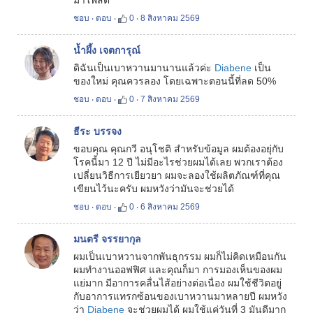
มาโพสต์
ชอบ
‧
ตอบ
‧
0
‧
8 สิงหาคม 2569
น้ำผึ้ง เจตการุณ์
ดิฉันเป็นเบาหวานมานานแล้วค่ะ
Diabene
เป็น
ของใหม่ คุณควรลอง โดยเฉพาะตอนนี้ที่ลด 50%
ชอบ
‧
ตอบ
‧
0
‧
7 สิงหาคม 2569
ธีระ บรรจง
ขอบคุณ คุณกวี อนุโชติ สำหรับข้อมูล ผมต้องอยุ่กับ
โรคนี้มา 12 ปี ไม่มีอะไรช่วยผมได้เลย พวกเราต้อง
เปลี่ยนวิธีการเยียวยา ผมจะลองใช้ผลิตภัณฑ์ที่คุณ
เขียนไว้นะครับ ผมหวังว่ามันจะช่วยได้
ชอบ
‧
ตอบ
‧
0
‧
6 สิงหาคม 2569
มนตรี จรรยากุล
ผมเป็นเบาหวานจากพันธุกรรม ผมก็ไม่คิดเหมือนกัน
ผมทำงานออฟฟิศ และคุณก็มา การมองเห็นของผม
แย่มาก มีอาการคลื่นไส้อย่างต่อเนื่อง ผมใช้ชีวิตอยู่
กับอาการแทรกซ้อนของเบาหวานมาหลายปี ผมหวัง
ว่า
Diabene
จะช่วยผมได้ ผมใช้แค่วันที่ 3 มันดีมาก