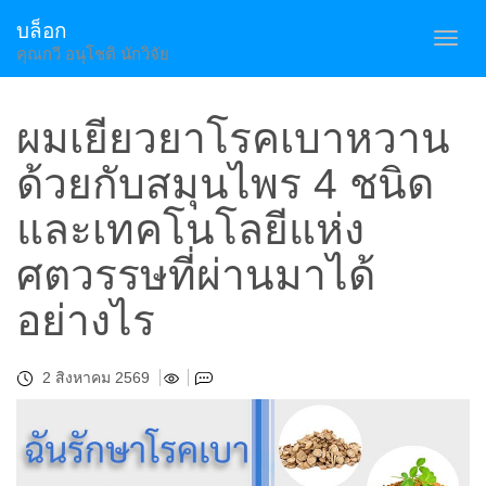
บล็อก
Toggl
คุณกวี อนุโชติ นักวิจัย
navig
ผมเยียวยาโรคเบาหวาน
ด้วยกับสมุนไพร 4 ชนิด
และเทคโนโลยีแห่ง
ศตวรรษที่ผ่านมาได้
อย่างไร
2 สิงหาคม 2569