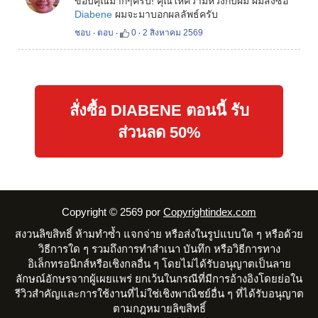
ขอบคุณมากๆครับ! คุณให้ความหวังกับผม ผมสั่งซื้อ
Diabene
ผมจะมาบอกผลลัพธ์ครับ
ชอบ
‧
ตอบ
‧
0
‧
2 สิงหาคม 2569
สั่งซื้อ DIABENE ตอนนี้ รับ
ส่วนลด 50%
Copyright ©
2569
por
Copyrightindex.com
สงวนลิขสิทธิ์ ห้ามทำซ้ำ แจกจ่าย หรือส่งในรูปแบบใด ๆ หรือด้วย
วิธีการใด ๆ รวมถึงการทำสำเนา บันทึก หรือวิธีการทาง
อิเล็กทรอนิกส์หรือเชิงกลอื่น ๆ โดยไม่ได้รับอนุญาตเป็นลาย
ลักษณ์อักษรจากผู้เผยแพร่ ยกเว้นในกรณีที่มีการอ้างอิงโดยย่อใน
รีวิวสำคัญและการใช้งานที่ไม่ใช่เชิงพาณิชย์อื่น ๆ ที่ได้รับอนุญาต
ตามกฎหมายลิขสิทธิ์