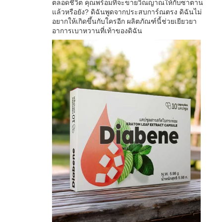
ตลอดชีวิต คุณพร้อมที่จะขายวิณญาณให้กับซาตาน
แล้วหรือยัง? ดิฉันพูดจากประสบการ์ณตรง ดิฉันไม่
อยากให้เกิดขึ้นกับใครอีก ผลิตภัณฑ์นี้ช่วยเยียวยา
อาการเบาหวานที่เท้าของดิฉัน