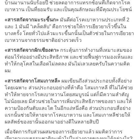
บ้านมานานนับร้อยปี ช่วยลดอาการแทรกซ้อนที่เกิดจากโรค
เบาหวาน เป็นที่ยอมรับ และเป็นคุณลักษณะที่มีคุณประโยชน์
«สารสกัดจากมะระขี้นก»
มันดีต่อโรคเบาหวานประเภทที่ 2
และ 1 มันมี “เคล็ดลับ” คือการช่วยให้การเยียวยาเร็วขึ้นใน
บางครั้ง โดยทั่วไปแล้วมะระขี้นกนั้นเป็นตัวช่วยในการเยียวยา
เบาหวานจากธรรมชาติอย่างรวดเร็ว
«สารสกัดจากผักเชียงดา»
กระตุ้นการทำงานที่เหมาะสมของ
ต่อมไร้ท่ออย่างมีประสิทธิภาพ และช่วยฟื้นฟูการมองเห็นและ
ทำให้กลุโคสในเลือดไม่ลดลง มันไม่เลวเลยครับในความคิด
ผม
«สารสกัดจากโสมเกาหลี»
ผมเขียนถึงส่วนประกอบทั้งสี่อย่าง
โดยเฉพาะ ส่วนประกอบอย่างที่ห้าคือ โสมเกาหลี ที่ไม่ได้ช่วย
ทำให้หายจากโรคเบาหวานโดยสมบูรณ์ แต่ก็มีความสำคัญ
ไม่น้อยเลย มีส่วนช่วยในการเพิ่มประสิทธิภาพของยา และให้
ความป้องกันตับและไต ในอีกแง่หนึ่งคือ ส่วนประกอบสี่อย่าง
แรกนั้นช่วยให้หายจากโรคเบาหวาน และโสมเกาหลีช่วยให้
ผลลัพธ์ของยานั้นออกมาอย่างดีในหลายสิบปี
เมื่อจัดการกับส่วนผสมของการเยียวยาแล้ว ผมคิดว่าการ
เยียวยาแบบธรรมชาติจะเข้าไปในร่างกายของผมได้อย่างไร?