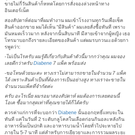
ขายไม่กี่วันสินค้าก็หทดโดยการสั่งจองล่วงหน้าทาง
อินเตอร์เน็ต
สองสัปดาห์ต่อมาที่ผมทำงาน ผมเข้าโรงงานทุกวันเพื่อเช็ค
สินค้าออกขาย ผมได้เห็น “มีสินค้า” ผมเลยสั่งซื้อทันที เพราะ
มันหมดเร็ววมาก หลังจากนั้นสิบนาที มีสายเข้าจากผู้หญิง เธอ
โทรมาบอกถึงรายละเอียดของสินค้า แต่ผมรบกวนเะอด้วยกา
รพูดว่า:
-ไม่เป็นไรครับ ผมรู้ดีเกี่ยวกับสินค้าตัวนี้มากกว่าคุณ ผมจอง
เลยดีกว่าครับ
Diabene
7 แพ็ค พร้อมส่ง
-ขอโทษด้วยนะคะ ทางเราไม่สามารถขายในจำนวน 7 แพ็ค
ได้ เพราะสินค้าเป็นที่ต้องการเป็นอย่างสูง ทางเราจะขายใน
จำนนวนแพ็คที่จำกัดค่ะ
ครับ อะไรเนี่ย ผมรอมาสองสัปดาห์ ผมต้องการเลยตอนนี้
โอเค ซื้อมากสุดเท่าที่คุณขายได้ก็ได้ครับ
ควรค่าแก่การที่จะบอกว่า
Diabene
นั้นออกฤทธิ์แทบจะใน
ทันที แค่ในวันที่ 2 ระดับกลูโคสในเลือดก่อนกินอละหลังกิน
อาหารนั้นเป็นปกติ และอาหารบวมน้ำโดยทั่วไปจะหายไป
ภายใน 5-7 นาที แต่สำหรับการเยียวยาและการรวมผลระยะ